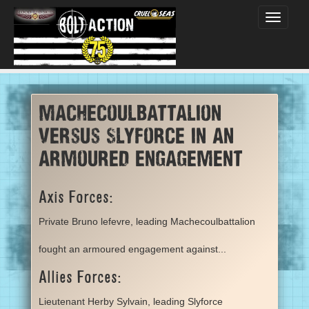
Toggle
navigati
machecoulbattalion
versus Slyforce in an
armoured engagement
Axis Forces:
Private Bruno lefevre, leading Machecoulbattalion
fought an armoured engagement against...
Allies Forces:
Lieutenant Herby Sylvain, leading Slyforce